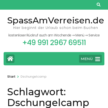
Zum
Inhalt
springen
SpassAmVerreisen.de
(Eingabetaste
Hier beginnt der Urlaub schon beim Buchen
drücken)
kostenloser Rückruf auch am Wochende ⇒ Menü ⇒ Service
+49 991 2967 69511
MENÜ
>
Start
Dschungelcamp
Schlagwort:
Dschungelcamp