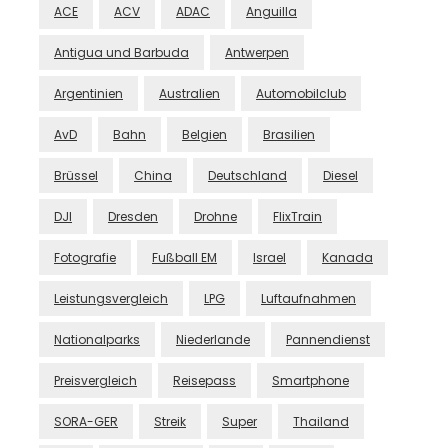
ACE
ACV
ADAC
Anguilla
Antigua und Barbuda
Antwerpen
Argentinien
Australien
Automobilclub
AvD
Bahn
Belgien
Brasilien
Brüssel
China
Deutschland
Diesel
DJI
Dresden
Drohne
FlixTrain
Fotografie
Fußball EM
Israel
Kanada
Leistungsvergleich
LPG
Luftaufnahmen
Nationalparks
Niederlande
Pannendienst
Preisvergleich
Reisepass
Smartphone
SORA-GER
Streik
Super
Thailand