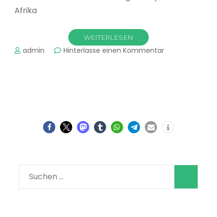
Afrika
WEITERLESEN
zu
admin
Hinterlasse einen Kommentar
Dschungelcam
2022
–
Standort
auf
Google
Maps
und
Satellitenbilder
Suchen
nach: