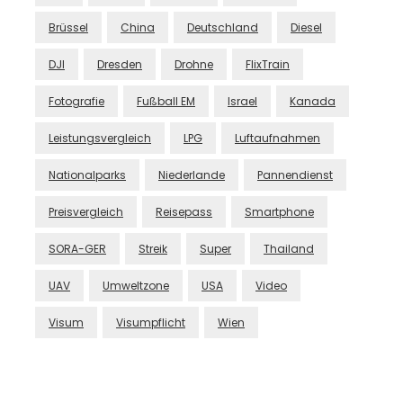
Brüssel
China
Deutschland
Diesel
DJI
Dresden
Drohne
FlixTrain
Fotografie
Fußball EM
Israel
Kanada
Leistungsvergleich
LPG
Luftaufnahmen
Nationalparks
Niederlande
Pannendienst
Preisvergleich
Reisepass
Smartphone
SORA-GER
Streik
Super
Thailand
UAV
Umweltzone
USA
Video
Visum
Visumpflicht
Wien