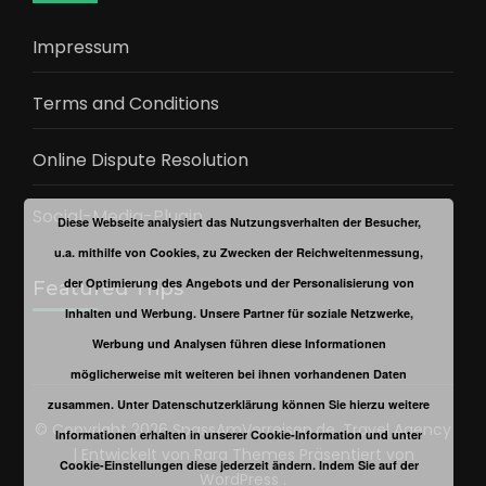
Impressum
Terms and Conditions
Online Dispute Resolution
Social-Media-Plugin
Diese Webseite analysiert das Nutzungsverhalten der Besucher,
u.a. mithilfe von Cookies, zu Zwecken der Reichweitenmessung,
der Optimierung des Angebots und der Personalisierung von
Featured Trips
Inhalten und Werbung. Unsere Partner für soziale Netzwerke,
Werbung und Analysen führen diese Informationen
möglicherweise mit weiteren bei ihnen vorhandenen Daten
zusammen. Unter Datenschutzerklärung können Sie hierzu weitere
© Copyright 2026
SpassAmVerreisen.de
.
Travel Agency
Informationen erhalten in unserer Cookie-Information und unter
| Entwickelt von
Rara Themes
Präsentiert von
Cookie-Einstellungen diese jederzeit ändern. Indem Sie auf der
WordPress
.