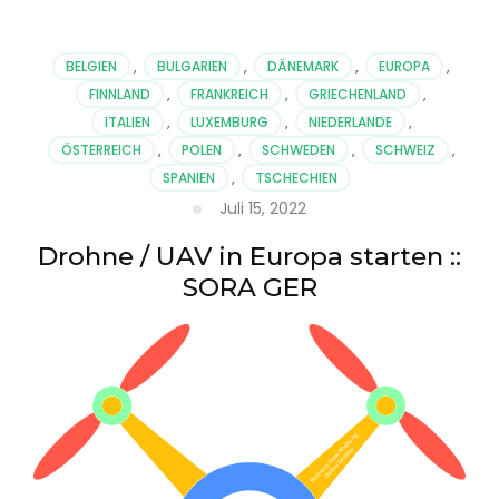
Drohnen
teilweise
in
BELGIEN
,
BULGARIEN
,
DÄNEMARK
,
EUROPA
,
Thailand
FINNLAND
,
FRANKREICH
,
GRIECHENLAND
,
und
ITALIEN
,
LUXEMBURG
,
NIEDERLANDE
,
China
verboten
ÖSTERREICH
,
POLEN
,
SCHWEDEN
,
SCHWEIZ
,
SPANIEN
,
TSCHECHIEN
Juli 15, 2022
Drohne / UAV in Europa starten ::
SORA GER